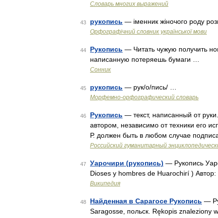
Словарь многих выражений
рукопись
— іменник жіночого роду роз
43
Орфографічний словник української мови
Рукопись
— Читать чужую получить но
44
написанную потеряешь бумаги …
Сонник
рукопись
— рук/о/пись/ …
45
Морфемно-орфографический словарь
Рукопись
— текст, написанный от руки.
46
автором, независимо от техники его ис
Р. должен быть в любом случае подпи
Российский гуманитарный энциклопедическ
Уарочири (рукопись)
— Рукопись Уароч
47
Dioses y hombres de Huarochirí ) Авто
Википедия
Найденная в Сарагосе Рукопись
— Ру
48
Saragosse, польск. Rękopis znaleziony