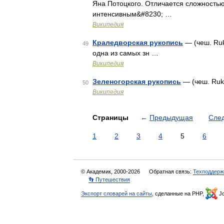
Яна Потоцкого. Отличается сложность
интенсивным&#8230; …
Википедия
Краледворская рукопись
— (чеш. Ruko
49
одна из самых зн …
Википедия
Зеленогорская рукопись
— (чеш. Ruk
50
Википедия
Страницы
←
Предыдущая
Сле
1
2
3
4
5
6
© Академик, 2000-2026
Обратная связь:
Техподдерж
👣 Путешествия
Экспорт словарей на сайты
, сделанные на PHP,
Jo