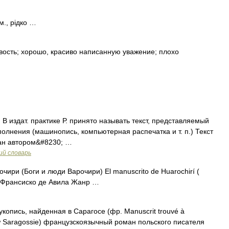
м., рідко …
вость; хорошо, красиво написанную уважение; плохо
 В издат. практике Р. принято называть текст, представляемый
полнения (машинопись, компьютерная распечатка и т. п.) Текст
сан автором&#8230; …
ий словарь
ири (Боги и люди Варочири) El manuscrito de Huarochirí (
р: Франсиско де Авила Жанр …
копись, найденная в Сарагосе (фр. Manuscrit trouvé à
 w Saragossie) французскоязычный роман польского писателя