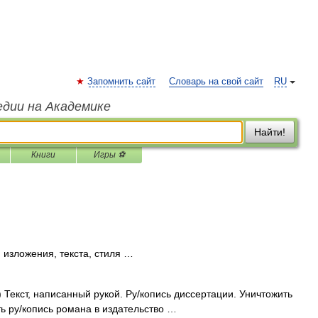
Запомнить сайт
Словарь на свой сайт
RU
едии на Академике
Найти!
Книги
Игры ⚽
изложения, текста, стиля …
) Текст, написанный рукой. Ру/копись диссертации. Уничтожить
ть ру/копись романа в издательство …