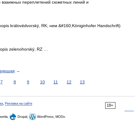
ю взаимных переплетений сюжетных линий и
pis královédvorský, RK; нем.&#160;Königinhofer Handschrift)
opis zelenohorský, RZ …
дующая
→
7
8
9
10
11
12
13
ка
,
Реклама на сайте
18+
omla,
Drupal,
WordPress, MODx.