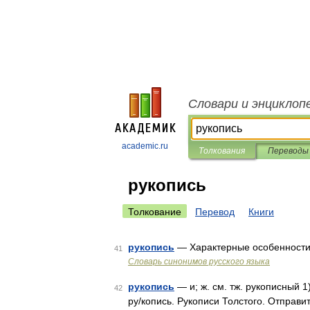
Словари и энциклоп
academic.ru
Толкования
Переводы
рукопись
Толкование
Перевод
Книги
рукопись
— Характерные особенности 
41
Словарь синонимов русского языка
рукопись
— и; ж. см. тж. рукописный 1
42
ру/копись. Рукописи Толстого. Отправи